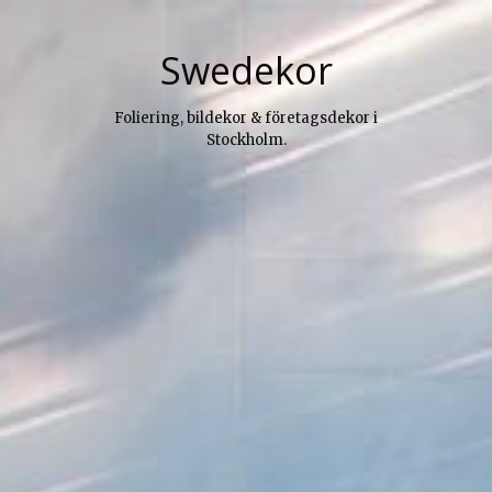
Skip
to
Swedekor
content
Foliering, bildekor & företagsdekor i
Stockholm.