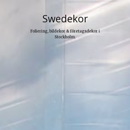
Skip
to
Swedekor
content
Foliering, bildekor & företagsdekor i
Stockholm.