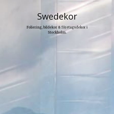
Skip
to
Swedekor
content
Foliering, bildekor & företagsdekor i
Stockholm.