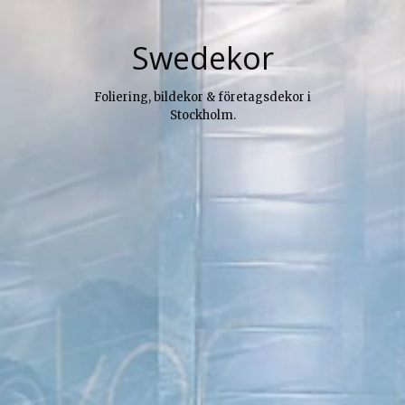
Skip
to
Swedekor
content
Foliering, bildekor & företagsdekor i
Stockholm.