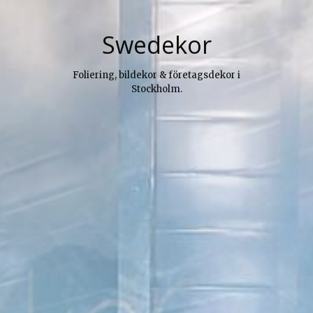
Skip
to
Swedekor
content
Foliering, bildekor & företagsdekor i
Stockholm.