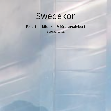
Skip
to
Swedekor
content
Foliering, bildekor & företagsdekor i
Stockholm.