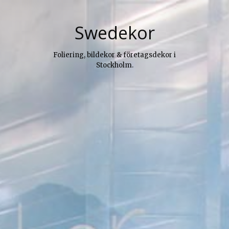
Skip
to
Swedekor
content
Foliering, bildekor & företagsdekor i
Stockholm.