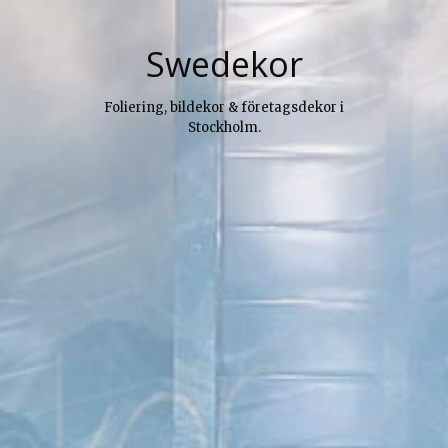
Skip
to
Swedekor
content
Foliering, bildekor & företagsdekor i
Stockholm.