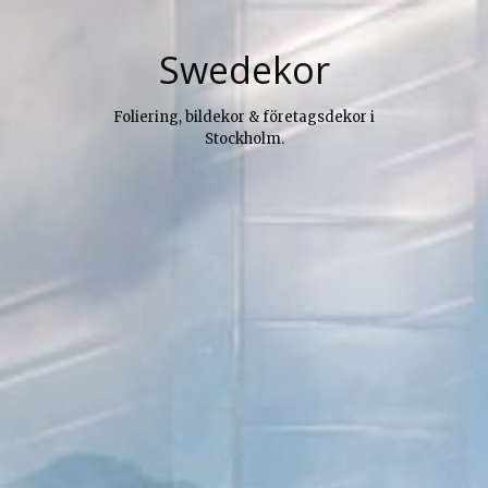
Skip
to
Swedekor
content
Foliering, bildekor & företagsdekor i
Stockholm.