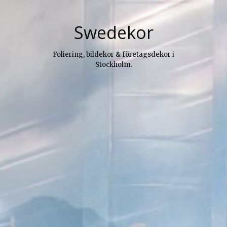
Skip
to
Swedekor
content
Foliering, bildekor & företagsdekor i
Stockholm.