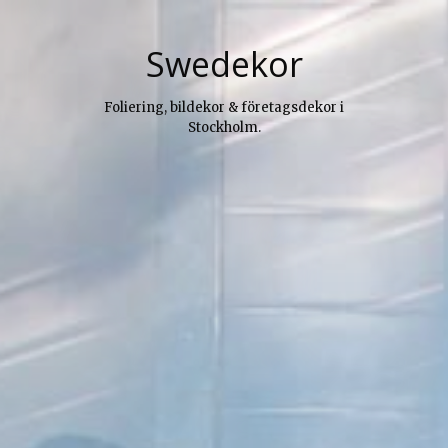
Skip
to
Swedekor
content
Foliering, bildekor & företagsdekor i
Stockholm.